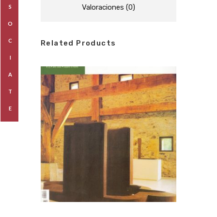
Valoraciones (0)
S
O
C
Related Products
I
A
T
E