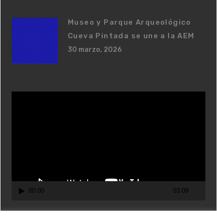
Museo y Parque Arqueológico
Cueva Pintada se une a la AEM
30 marzo, 2026
R
e
p
r
o
d
u
c
00:00
03:09
t
o