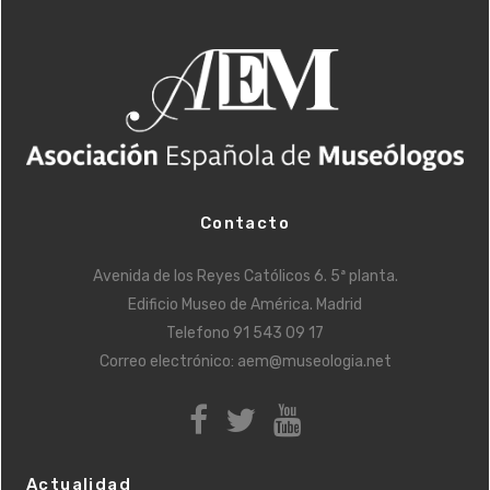
Contacto
Avenida de los Reyes Católicos 6. 5ª planta.
Edificio Museo de América. Madrid
Telefono
91 543 09 17
Correo electrónico:
aem@museologia.net
Actualidad