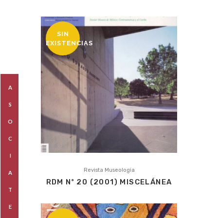
SIN
EXISTENCIAS
A
S
O
C
I
Revista Museologia
A
RDM Nº 20 (2001) MISCELÁNEA
T
E