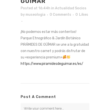
GÜÍMAR
Posted at 16:44h
in
Actualidad Socios
by
museologia
0 Comments
0
Likes
¡No podemos estar más contentos!
Parque Etnográfico & Jardín Botánico
PIRÁMIDES DE GÜÍMAR se une a la gratuidad
con nuestro carnet y podrás disfrutar de
su «experiencia premium»
https://www.piramidesdeguimar.es/es/
Post A Comment