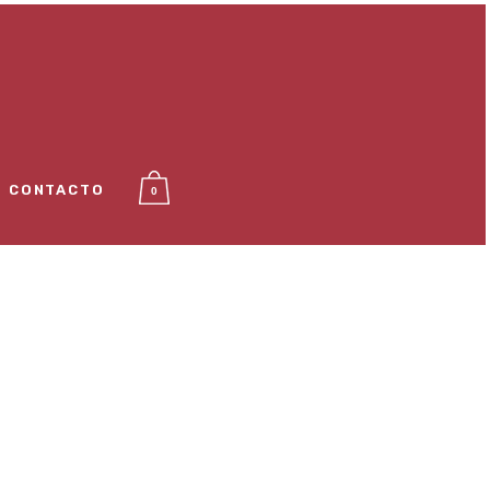
CONTACTO
0