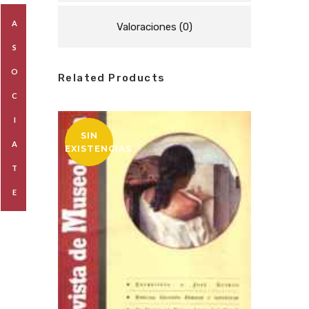
A
Valoraciones (0)
S
O
Related Products
C
I
SIN
A
EXISTENCIAS
T
E