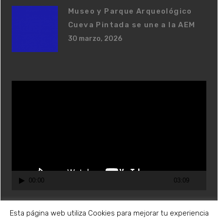
Museo y Parque Arqueológico
Cueva Pintada se une a la AEM
30 marzo, 2026
R
e
p
r
o
d
u
c
00:00
03:09
t
o
Esta página web utiliza Cookies para mejorar tu experiencia
r