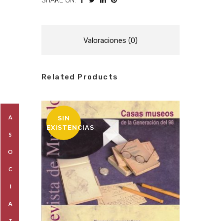
SHARE ON:
Valoraciones (0)
Related Products
A
SIN
EXISTENCIAS
S
O
C
I
A
T