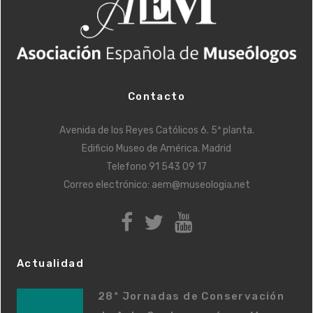
Contacto
Avenida de los Reyes Católicos 6. 5ª planta.
Edificio Museo de América. Madrid
Telefono
91 543 09 17
Correo electrónico:
aem@museologia.net
Actualidad
28ª Jornadas de Conservación