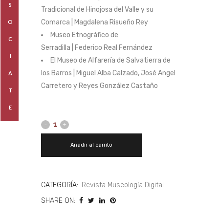
S
Tradicional de Hinojosa del Valle y su
Comarca | Magdalena Risueño Rey
O
Museo Etnográfico de
C
Serradilla | Federico Real Fernández
I
El Museo de Alfarería de Salvatierra de
los Barros | Miguel Alba Calzado, José Angel
A
Carretero y Reyes González Castaño
T
E
Añadir al carrito
CATEGORÍA:
Revista Museología Digital
SHARE ON: